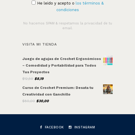
He leido y acepto o
los términos &
condiciones
No hacemos SPAM & respetamos la privacidad de tu
email.
VISITA MI TIENDA
Juego de agujas de Crochet Ergonómicos
– Comodidad y Portabilidad para Todos
Tus Proyectos
$
12,50
Original
$
8,19
Current
price
price
Curso de Crochet Premium: Desata tu
was:
is:
Creatividad con Ganchillo
$12,50.
$8,19.
$
80,00
Original
$
30,00
Current
price
price
was:
is:
$80,00.
$30,00.
FACEBOOK
INSTAGRAM