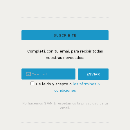
price
price
was:
is:
$30,00.
$5,90.
SUSCRIBITE
Completá con tu email para recibir todas
nuestras novedades:
He leido y acepto o
los términos &
condiciones
No hacemos SPAM & respetamos la privacidad de tu
email.