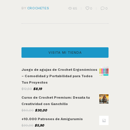
BY
CROCHETES
65
0
0
VISITA MI TIENDA
Juego de agujas de Crochet Ergonómicos
– Comodidad y Portabilidad para Todos
Tus Proyectos
$
12,50
Original
$
8,19
Current
price
price
Curso de Crochet Premium: Desata tu
was:
is:
Creatividad con Ganchillo
$12,50.
$8,19.
$
80,00
Original
$
30,00
Current
price
price
+10.000 Patrones de Amigurumis
was:
is:
$
30,00
Original
$
5,90
Current
$80,00.
$30,00.