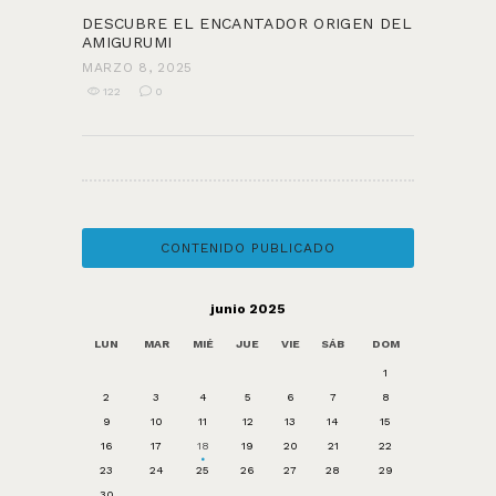
DESCUBRE EL ENCANTADOR ORIGEN DEL
AMIGURUMI
MARZO 8, 2025
122
0
CONTENIDO PUBLICADO
junio 2025
LUN
MAR
MIÉ
JUE
VIE
SÁB
DOM
1
2
3
4
5
6
7
8
9
10
11
12
13
14
15
16
17
18
19
20
21
22
23
24
25
26
27
28
29
30